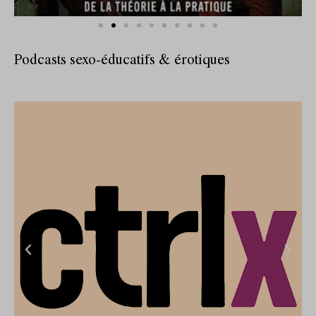
Podcasts sexo-éducatifs & érotiques