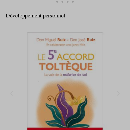
Développement personnel