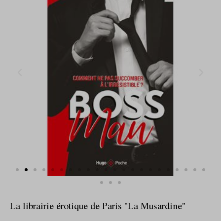
La librairie érotique de Paris "La Musardine"