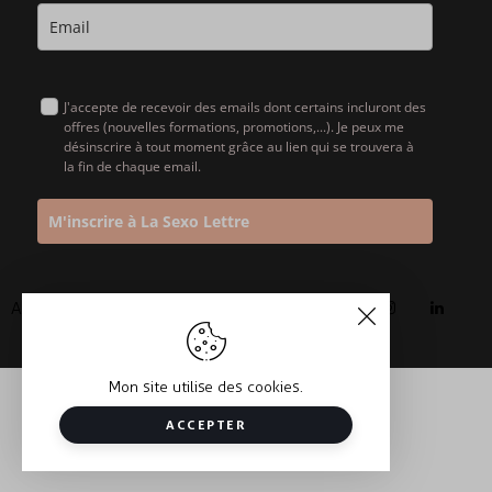
J'accepte de recevoir des emails dont certains incluront des
offres (nouvelles formations, promotions,...). Je peux me
désinscrire à tout moment grâce au lien qui se trouvera à
la fin de chaque email.
M'inscrire à La Sexo Lettre
Angélique Lejeune © 2026.
Mon site utilise des cookies.
ACCEPTER