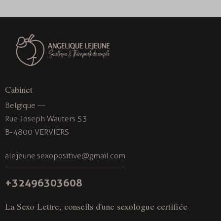
Cabinet
Belgique —
Rue Joseph Wauters 53
B-4800 VERVIERS
alejeune.sexopositive@gmail.com
+32496303608
La Sexo Lettre, conseils d'une sexologue certifiée