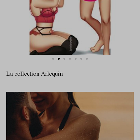
La collection Arlequin