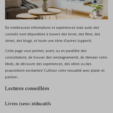
De nombreuses informations et expériences mais aussi des
conseils sont disponibles à travers des livres, des films, des
séries, des blogs, et toute une série d’autres supports.
Cette page vous permet, avant, ou en parallèle des
consultations, de trouver des renseignements, de stimuler votre
libido, de découvrir des expériences, des idées ou des
propositions excitantes! Cultivez votre sexualité avec plaisir et
passion…
Lectures conseillées
Livres (sexo-)éducatifs