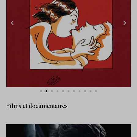
Films et documentaires