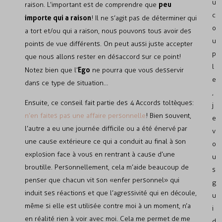
u
peu
raison. L’important est de comprendre que
c
importe qui a raison
! Il ne s’agit pas de déterminer qui
o
a tort et/ou qui a raison, nous pouvons tous avoir des
u
points de vue différents. On peut aussi juste accepter
p
que nous allons rester en désaccord sur ce point!
l
Ego
Notez bien que l’
ne pourra que vous desservir
e
dans ce type de situation…
,
Ensuite, ce conseil fait partie des
4 Accords toltèques
:
j
n’en faites pas une affaire personnelle
! Bien souvent,
e
l’autre a eu une journée difficile ou a été énervé par
v
une cause extérieure ce qui a conduit au final à son
o
explosion face à vous en rentrant à cause d’une
u
broutille. Personnellement, cela m’aide beaucoup de
s
penser que chacun vit son «enfer personnel» qui
g
induit ses réactions et que l’agressivité qui en découle,
u
même si elle est utilisée contre moi à un moment, n’a
i
en réalité rien à voir avec moi. Cela me permet de me
d