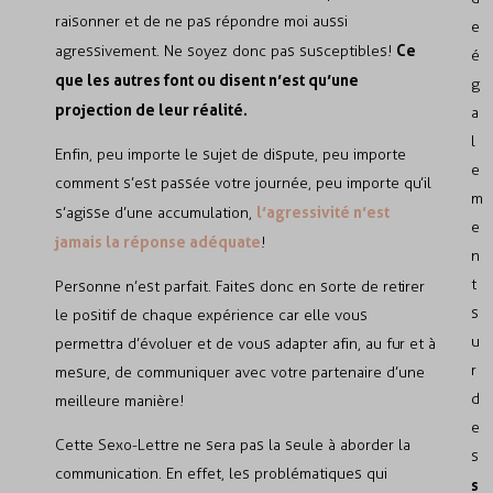
raisonner et de ne pas répondre moi aussi
e
Ce
agressivement. Ne soyez donc pas susceptibles!
é
que les autres font ou disent n’est qu’une
g
projection de leur réalité.
a
l
Enfin, peu importe le sujet de dispute, peu importe
e
comment s’est passée votre journée, peu importe qu’il
m
l’agressivité n’est
s’agisse d’une accumulation,
e
jamais la réponse adéquate
!
n
t
Personne n’est parfait. Faites donc en sorte de retirer
s
le positif de chaque expérience car elle vous
u
permettra d’évoluer et de vous adapter afin, au fur et à
r
mesure, de communiquer avec votre partenaire d’une
d
meilleure manière!
e
Cette Sexo-Lettre ne sera pas la seule à aborder la
s
communication. En effet, les problématiques qui
s