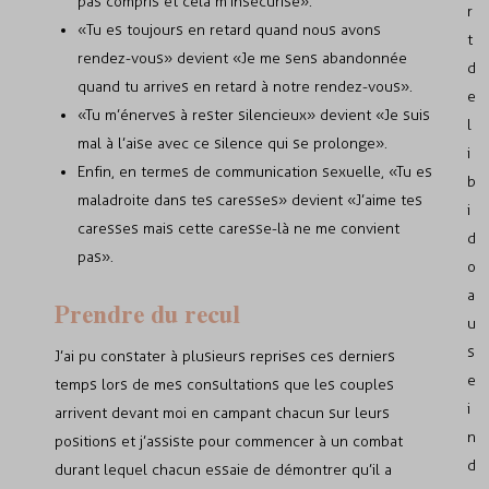
pas compris et cela m’insécurise».
r
« Tu es toujours en retard quand nous avons
t
rendez-vous» devient «Je me sens abandonnée
d
quand tu arrives en retard à notre rendez-vous».
e
«Tu m’énerves à rester silencieux» devient «Je suis
l
mal à l’aise avec ce silence qui se prolonge».
i
Enfin, en termes de communication sexuelle, «Tu es
b
maladroite dans tes caresses» devient «J’aime tes
i
caresses mais cette caresse-là ne me convient
d
pas».
o
a
Prendre du recul
u
s
J’ai pu constater à plusieurs reprises ces derniers
e
temps lors de mes consultations que les couples
i
arrivent devant moi en campant chacun sur leurs
n
positions et j’assiste pour commencer à un combat
d
durant lequel chacun essaie de démontrer qu’il a