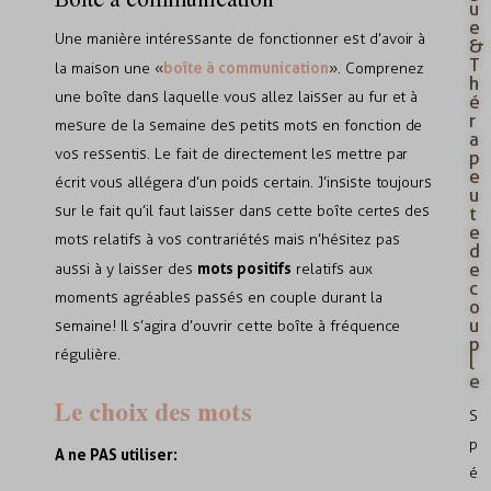
u
e
Une manière intéressante de fonctionner est d’avoir à
&
T
boîte à communication
la maison une «
». Comprenez
h
une boîte dans laquelle vous allez laisser au fur et à
é
r
mesure de la semaine des petits mots en fonction de
a
vos ressentis. Le fait de directement les mettre par
p
e
écrit vous allégera d’un poids certain. J’insiste toujours
u
sur le fait qu’il faut laisser dans cette boîte certes des
t
e
mots relatifs à vos contrariétés mais n’hésitez pas
d
mots positifs
e
aussi à y laisser des
relatifs aux
c
moments agréables passés en couple durant la
o
u
semaine! Il s’agira d’ouvrir cette boîte à fréquence
p
régulière.
l
e
Le choix des mots
S
p
A ne PAS utiliser:
é