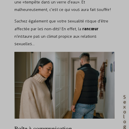
une «tempête dans un verre d’eau». Et
malheureusement, c’est ce qui vous aura fait souffrir!
Sachez également que votre sexualité risque d’être
rancœur
affectée par les non-dits! En effet, la
n’instaure pas un climat propice aux relations
sexuelles…
S
e
x
o
l
o
g
Boîte à communication