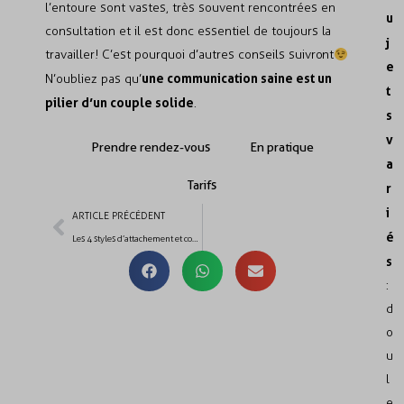
l’entoure sont vastes, très souvent rencontrées en
u
consultation et il est donc essentiel de toujours la
j
travailler! C’est pourquoi d’autres conseils suivront
e
une communication saine est un
N’oubliez pas qu’
t
pilier d’un couple solide
.
s
v
Prendre rendez-vous
En pratique
a
Tarifs
r
i
ARTICLE PRÉCÉDENT
é
Les 4 styles d’attachement et comment ils vont influencer votre relation de couple
s
:
d
o
u
l
e