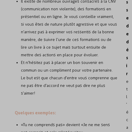
Il existe de nombreux ouvrages consacrés à la CNV
s
(communication non violente), des formations en
s
présentiel ou en ligne. Je vous conseille vraiment,
e
si vous êtes de nature plutôt agressive et que vous
d
n’arrivez pas à exprimer vos ressentis de la bonne
e
manière, de suivre l’une de ces formations ou de
d
lire un livre à ce sujet mais surtout ensuite de
é
mettre des actions en place pour évoluer.
s
Et n’hésitez pas à placer un bon souvenir en
i
commun ou un compliment pour votre partenaire.
r
Le but est que chacun d’entre vous comprenne que
e
ne pas être d’accord ne veut pas dire ne plus
t
s’aimer!
l
’
é
Quelques exemples:
c
«Tu ne comprends pas» devient «Je ne me sens
a