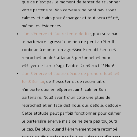
que ce n’est pas le moment de tenter de raisonner
votre partenaire. Vos cerveaux ne sont pas assez
calmes et clairs pour échanger et tout sera réfuté,
même les évidences.
L’un s’énerve et l’autre tente de fuir
, poursuivi par
le partenaire agressif que rien ne peut arrêter. Il
continue à monter en agressivité en utilisant des
reproches ou des attaques personnelles pour
essayer de faire réagir l’autre. Constructif? Non!
L’un s’énerve et l’autre décide de prendre tous les
torts sur lui
, de s’excuser et de reconnaître
n’importe quoi en espérant ainsi calmer son
partenaire. Nous avons d’un côté une pluie de
reproches et en face des «oui, oui, désolé, désolé».
Cette attitude peut parfois fonctionner pour calmer
le partenaire énervé mais ce ne sera pas toujours
le cas. De plus, quand l’énervement sera retombé,