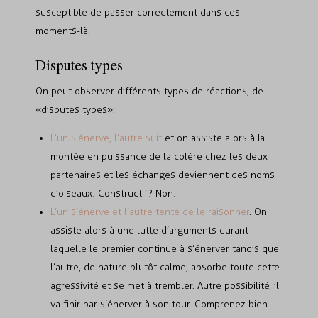
susceptible de passer correctement dans ces
moments-là.
Disputes types
On peut observer différents types de réactions, de
«disputes types»:
L’un s’énerve, l’autre suit
et on assiste alors à la
montée en puissance de la colère chez les deux
partenaires et les échanges deviennent des noms
d’oiseaux! Constructif? Non!
L’un s’énerve et l’autre tente de le raisonner
. On
assiste alors à une lutte d’arguments durant
laquelle le premier continue à s’énerver tandis que
l’autre, de nature plutôt calme, absorbe toute cette
agressivité et se met à trembler. Autre possibilité, il
va finir par s’énerver à son tour. Comprenez bien