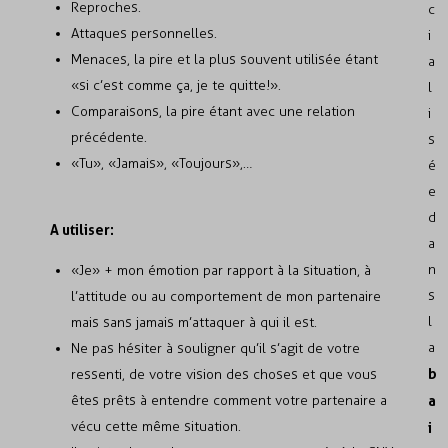
Reproches.
c
Attaques personnelles.
i
Menaces, la pire et la plus souvent utilisée étant
a
«si c’est comme ça, je te quitte!».
l
Comparaisons, la pire étant avec une relation
i
précédente.
s
« Tu », « Jamais », « Toujours »,…
é
e
d
A utiliser:
a
n
« Je » + mon émotion par rapport à la situation, à
s
l’attitude ou au comportement de mon partenaire
l
mais sans jamais m’attaquer à qui il est.
a
Ne pas hésiter à souligner qu’il s’agit de votre
b
ressenti, de votre vision des choses et que vous
êtes prêts à entendre comment votre partenaire a
a
vécu cette même situation.
i