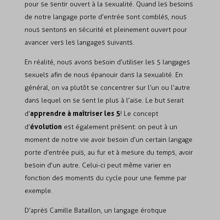
pour se sentir ouvert à la sexualité. Quand les besoins
de notre langage porte d’entrée sont comblés, nous
nous sentons en sécurité et pleinement ouvert pour
avancer vers les langages suivants.
En réalité, nous avons besoin d’utiliser les 5 langages
sexuels afin de nous épanouir dans la sexualité. En
général, on va plutôt se concentrer sur l’un ou l’autre
dans lequel on se sent le plus à l’aise. Le but serait
apprendre à maîtriser les 5
d’
! Le concept
évolution
d’
est également présent: on peut à un
moment de notre vie avoir besoin d’un certain langage
porte d’entrée puis, au fur et à mesure du temps, avoir
besoin d’un autre. Celui-ci peut même varier en
fonction des moments du cycle pour une femme par
exemple.
D’après Camille Bataillon, un langage érotique