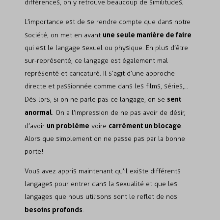
différences, on y retrouve beaucoup de similitudes.
et
ér
L’importance est de se rendre compte que dans notre
Lir
une seule manière de faire
société, on met en avant
C
qui est le langage sexuel ou physique. En plus d’être
gé
sur-représenté, ce langage est également mal
di
de
représenté et caricaturé. Il s’agit d’une approche
au
directe et passionnée comme dans les films, séries,…
co
sent
Dès lors, si on ne parle pas ce langage, on se
Lir
anormal
. On a l’impression de ne pas avoir de désir,
Dy
un problème
carrément un blocage
d’avoir
voire
.
tr
Alors que simplement on ne passe pas par la bonne
ef
po
porte!
su
do
Vous avez appris maintenant qu’il existe différents
Lir
langages pour entrer dans la sexualité et que les
langages que nous utilisons sont le reflet de nos
Co
besoins profonds
.
la