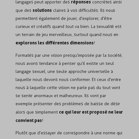
réponses
langages peut apporter des
concrètes ainsi
solutions
que des
claires à vos difficultés. Ils nous
permettent également de jouer, d’explorer, d’être
curieux et créatifs quand tout va bien. La sexualité est
un terrain de jeu merveilleux, surtout quand nous en
explorons les différentes dimensions
!
Formatés par une vision presqu’imposée par la société,
nous avons tendance à penser qu’il existe un seul
langage sexuel, une seule approche universelle à
laquelle nous devons nous conformer. Et ceux d’entre
nous à laquelle cette vision ne parle pas du tout vont
se sentir anormaux et malheureux. Ils vont par
exemple présenter des problèmes de
baisse de désir
ce qui leur est proposé ne leur
alors que simplement
convient pas
!
Plutôt que d’essayer de correspondre à une norme qui