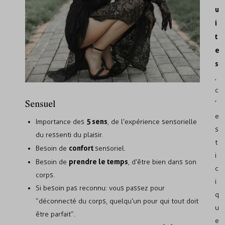
u
i
t
e
s
,
c
Sensuel
’
e
5 sens
Importance des
, de l’expérience sensorielle
s
du ressenti du plaisir.
t
confort
Besoin de
sensoriel.
i
prendre le temps
Besoin de
, d’être bien dans son
c
corps.
i
Si besoin pas reconnu: vous passez pour
q
“déconnecté du corps, quelqu’un pour qui tout doit
u
être parfait”.
e