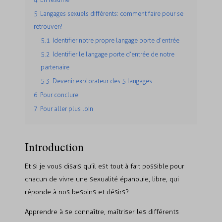
5
Langages sexuels différents: comment faire pour se
retrouver?
5.1
Identifier notre propre langage porte d’entrée
5.2
Identifier le langage porte d’entrée de notre
partenaire
5.3
Devenir explorateur des 5 langages
6
Pour conclure
7
Pour aller plus loin
Introduction
Et si je vous disais qu’il est tout à fait possible pour
chacun de vivre une sexualité épanouie, libre, qui
réponde à nos besoins et désirs?
Apprendre à se connaître, maîtriser les différents