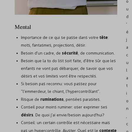
o
u
d
’
Mental
é
tête
Importance de ce qui se passe dans votre
:
j
mots, fantasmes, projections, désir.
a
sécurité
Besoin d’un cadre, de
, de communication.
c
Besoin que la to do list soit faite, d’être sûr que les
u
enfants ne vont pas débarquer, de savoir que vos
l
désirs et vos limites vont être respectés.
a
Si besoin pas reconnu: vous passez pour
t
“l’emmerdeur, le chiant, l’hypercontrôlant”.
i
ruminations
Risque de
, pensées parasites.
o
Conseil pour moins ruminer: oser exprimer ses
n
désirs
. De quoi j’ai envie/besoin aujourd’hui?
,
Conseil: un certain contrôle est nécessaire mais
c
contexte
pas un hypercontrôle. Ajuster. Quel est le
o