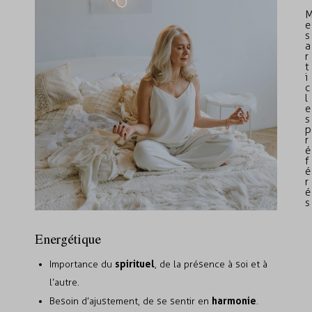
e
s
a
r
t
i
c
l
e
s
p
r
é
f
é
r
é
s
Le
d’
Energétique
et
ils
spirituel
Importance du
, de la présence à soi et à
in
l’autre.
vo
harmonie
Besoin d’ajustement, de se sentir en
.
de