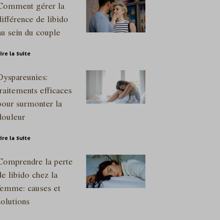
Comment gérer la
différence de libido
au sein du couple
ire la suite
Dyspareunies:
traitements efficaces
pour surmonter la
douleur
ire la suite
Comprendre la perte
de libido chez la
femme: causes et
solutions