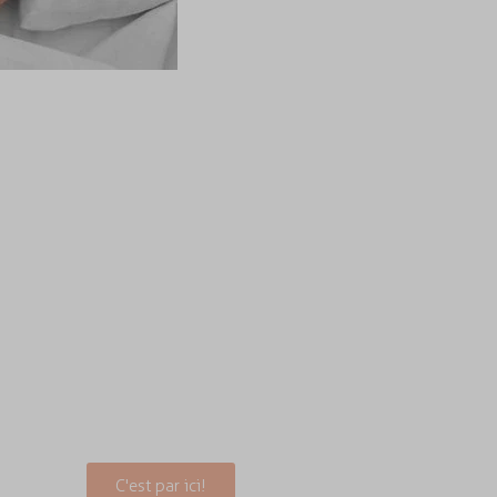
Bonus gratuits
Atelier vidéo "5 astuces
pour réveiller le désir dans
son couple en 2025" + Série
d'emails "5 idées pour
pimenter votre vie
sexuelle". Inscris toi à la
Sexo-Lettre!
C'est par ici!