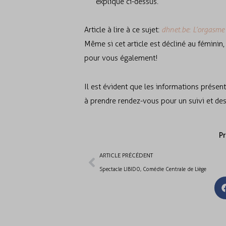
expliqué ci-dessus.
Article à lire à ce sujet:
dhnet.be
:
L’orgasme 
Même si cet article est décliné au féminin
pour vous également!
Il est évident que les informations présent
à prendre rendez-vous pour un suivi et des
P
ARTICLE PRÉCÉDENT
Spectacle LIBIDO, Comédie Centrale de Liège