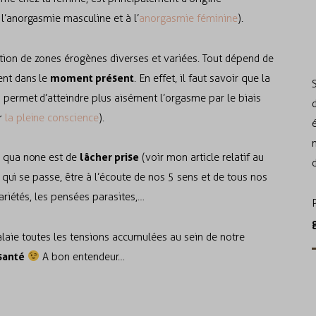
 l’anorgasmie masculine et à l’
anorgasmie féminine
).
tion de zones érogènes diverses et variées. Tout dépend de
moment présent
ent dans le
. En effet, il faut savoir que la
i permet d’atteindre plus aisément l’orgasme par le biais
ur
la pleine conscience
).
lâcher prise
e qua none est de
(voir mon article relatif au
 ce qui se passe, être à l’écoute de nos 5 sens et de tous nos
trariétés, les pensées parasites,…
balaie toutes les tensions accumulées au sein de notre
santé
A bon entendeur…