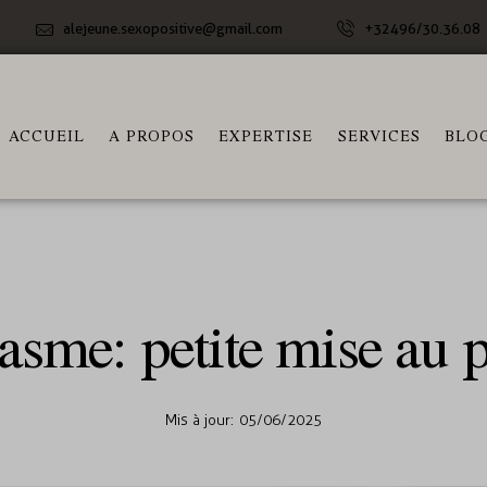
alejeune.sexopositive@gmail.com
+32496/30.36.08
ACCUEIL
A PROPOS
EXPERTISE
SERVICES
BLO
SANTÉ ET BIEN-ÊTRE
asme: petite mise au p
Mis à jour:
05/06/2025